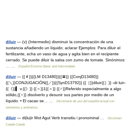
diluir
— (v) (Intermedio) disminuir la concentración de una
sustancia añadiendo un líquido; aclarar Ejemplos: Para diluir el
fertilizante, echa un vaso de agua y agita bien en el recipiente
cerrado. Se puede diluir la salsa con zumo de tomate. Sinónimos:
… …
Español Extremo Basic and Intermediate
diluir
— {{＃}}{{LM D13480}}{{〓}} {{ConjD13480}}
{{＼}}CONJUGACIÓN{{／}}{{SynD13792}} {{［}}diluir{{］}} ‹di·luir›
{{《}}▍ v.{{》}} {{＜}}1{{＞}} {{♂}}Referido especialmente a algo
sólido,{{♀}} disolverlo y desunir sus partes por medio de un
líquido: • El cacao se… …
Diccionario de uso del español actual con
sinónimos y antónimos
diluir
— di|lu|ir Mot Agut Verb transitiu i pronominal …
Diccionari
Català-Català