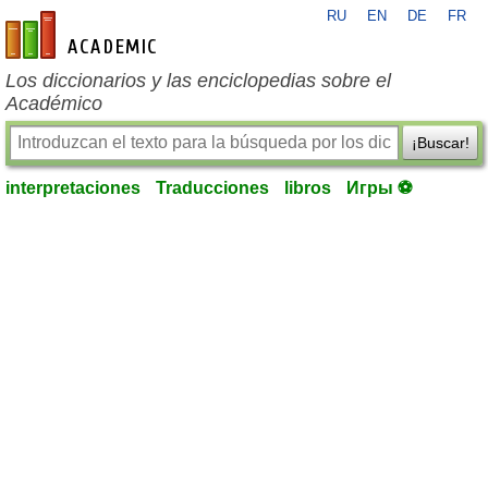
RU
EN
DE
FR
es-academic.com
Los diccionarios y las enciclopedias sobre el
Académico
¡Buscar!
interpretaciones
Traducciones
libros
Игры ⚽