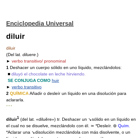
Enciclopedia Universal
diluir
diluir
(Del lat.
diluere
.)
►
verbo transitivo/ pronominal
1
Deshacer un cuerpo sólido en uno líquido, mezclándolos:
■
diluyó el chocolate en leche hirviendo.
SE CONJUGA COMO
huir
►
verbo transitivo
2
QUÍMICA
Añadir o desleír un líquido en una disolución para
aclararla.
* * *
1
diluir
(del lat. «diluĕre») tr. Deshacer un ↘sólido en un líquido en
el cual no se disuelve, mezclándolo con él. ≃ *Desleír. ⊚
Quím.
*Aclarar una ↘disolución mezclándola con más disolvente, o un