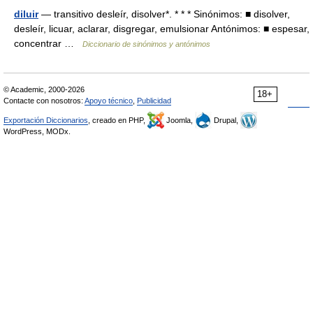
diluir
— transitivo desleír, disolver*. * * * Sinónimos: ■ disolver,
desleír, licuar, aclarar, disgregar, emulsionar Antónimos: ■ espesar,
concentrar …
Diccionario de sinónimos y antónimos
© Academic, 2000-2026
18+
Contacte con nosotros:
Apoyo técnico
,
Publicidad
Exportación Diccionarios
, creado en PHP,
Joomla,
Drupal,
WordPress, MODx.