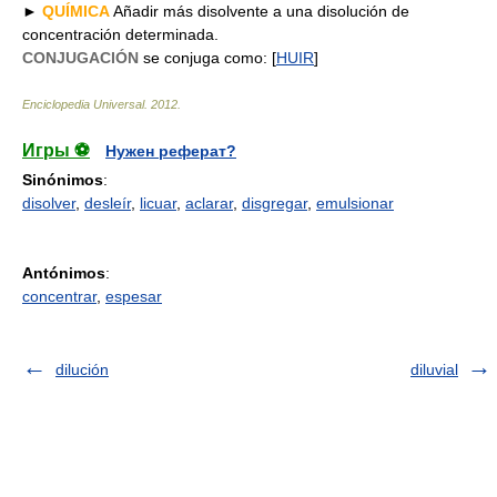
►
QUÍMICA
Añadir más disolvente a una disolución de
concentración determinada.
CONJUGACIÓN
se conjuga como: [
HUIR
]
Enciclopedia Universal
.
2012
.
Игры ⚽
Нужен реферат?
Sinónimos
:
disolver
,
desleír
,
licuar
,
aclarar
,
disgregar
,
emulsionar
Antónimos
:
concentrar
,
espesar
dilución
diluvial