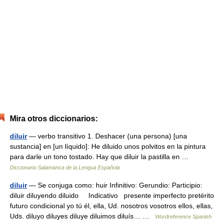
Mira otros diccionarios:
diluir
— verbo transitivo 1. Deshacer (una persona) [una
sustancia] en [un líquido]: He diluido unos polvitos en la pintura
para darle un tono tostado. Hay que diluir la pastilla en …
Diccionario Salamanca de la Lengua Española
diluir
— Se conjuga como: huir Infinitivo: Gerundio: Participio:
diluir diluyendo diluido Indicativo presente imperfecto pretérito
futuro condicional yo tú él, ella, Ud. nosotros vosotros ellos, ellas,
Uds. diluyo diluyes diluye diluimos diluís… …
Wordreference Spanish