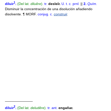
1
diluir
.
(Del lat.
diluĕre
).
tr.
desleír.
U. t. c. prnl.
||
2.
Quím.
Disminuir la concentración de una disolución añadiendo
disolvente. ¶ MORF.
conjug. c.
construir
.
————————
2
diluir
.
(Del lat.
deludĕre
).
tr.
ant.
engañar.