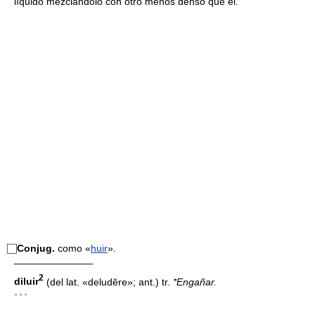
líquido mezclándolo con otro menos denso que él.
⃞
Conjug.
como «
huir
».
————————
2
diluir
(del lat. «deludĕre»; ant.) tr.
*Engañar.
* * *