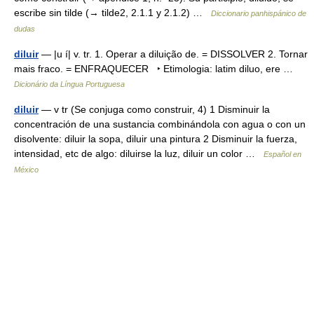
escribe sin tilde (→ tilde2, 2.1.1 y 2.1.2) …
Diccionario panhispánico de
dudas
diluir
— |u í| v. tr. 1. Operar a diluição de. = DISSOLVER 2. Tornar
mais fraco. = ENFRAQUECER ‣ Etimologia: latim diluo, ere …
Dicionário da Língua Portuguesa
diluir
— v tr (Se conjuga como construir, 4) 1 Disminuir la
concentración de una sustancia combinándola con agua o con un
disolvente: diluir la sopa, diluir una pintura 2 Disminuir la fuerza,
intensidad, etc de algo: diluirse la luz, diluir un color …
Español en
México