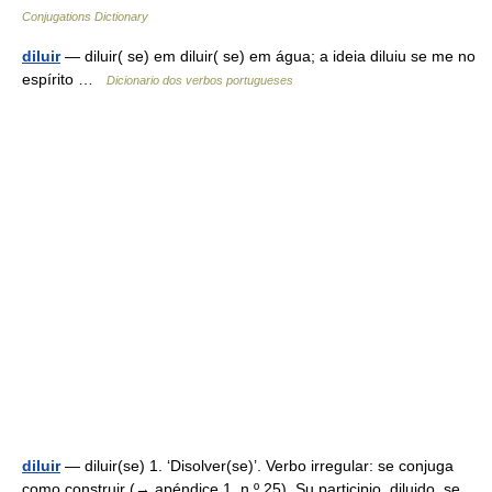
Conjugations Dictionary
diluir
— diluir( se) em diluir( se) em água; a ideia diluiu se me no
espírito …
Dicionario dos verbos portugueses
diluir
— diluir(se) 1. ‘Disolver(se)’. Verbo irregular: se conjuga
como construir (→ apéndice 1, n.º 25). Su participio, diluido, se